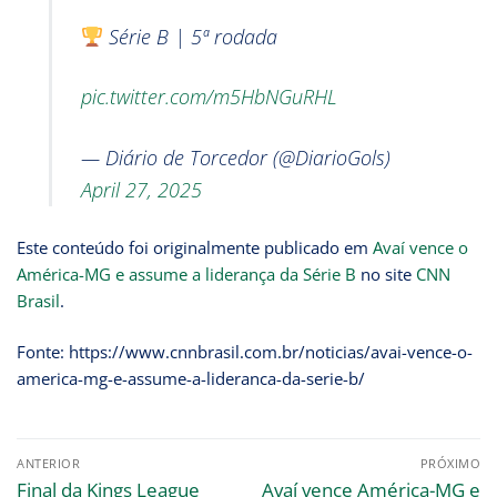
Série B | 5ª rodada
pic.twitter.com/m5HbNGuRHL
— Diário de Torcedor (@DiarioGols)
April 27, 2025
Este conteúdo foi originalmente publicado em
Avaí vence o
América-MG e assume a liderança da Série B
no site
CNN
Brasil
.
Fonte: https://www.cnnbrasil.com.br/noticias/avai-vence-o-
america-mg-e-assume-a-lideranca-da-serie-b/
ANTERIOR
PRÓXIMO
Final da Kings League
Avaí vence América-MG e