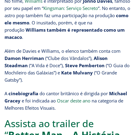
No filme,
Williams
é interpretado por
Jonno Davies
, famoso
por seu papel em “
Kingsman: Serviço Secreto
“. No entanto, o
astro pop também faz uma participação na produção
como
ele mesmo
. O inusitado, porém, é que na
produção
Williams também é representado como um
macaco
.
Além de Davies e Williams, o elenco também conta com
Damon Herriman
(“Clube dos Vândalos”),
Alison
Steadman
(“A Vida é Doce”),
Steve Pemberton
(“O Guia do
Mochileiro das Galáxias”) e
Kate Mulvany
(“O Grande
Gatsby”).
A
cinebiografia
do cantor britânico é dirigida por
Michael
Gracey
e foi indicada ao
Oscar deste ano
na categoria de
Melhores Efeitos Visuais.
Assista ao trailer de
“
Better Man – A História