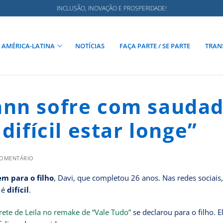
INCLUSÃO, INOVAÇÃO E PROSPERIDADE!
AMÉRICA-LATINA
NOTÍCIAS
FAÇA PARTE / SE PARTE
TRAN
ann sofre com sauda
difícil estar longe”
COMENTÁRIO
 para o filho
, Davi, que completou 26 anos. Nas redes sociais,
 é
difícil
.
rete de Leila no remake de “Vale Tudo”
se declarou para o filho. E