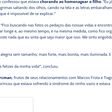
o
confessou que estava
chorando ao homenagear o filho
. “Eu j
ágrimas saltando dos olhos, caindo na tela e as letras embaralhan
ue é impossível de se explicar.”
. “Fico buscando nas fotos os pedaços das nossas vidas e encontr
estar longe e, ao mesmo tempo, e na mesma medida, como fico or
xiste nada que eu sinta que seja maior que isso. Me sinto engolid
alegria sem tamanho; mais forte, mais bonita, mais iluminada. E 
felizes da minha vida!”, concluiu.
orcman
, frutos de seus relacionamentos com Marcos Frota e Tiag
brincou que estava sofrendo a síndrome do ninho vazio e estava