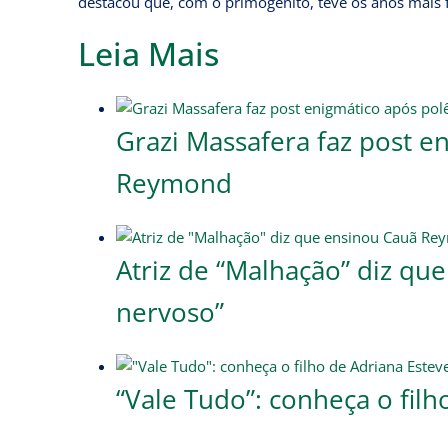
destacou que, com o primogênito, teve os anos mais f
Leia Mais
Grazi Massafera faz post e
Reymond
Atriz de “Malhação” diz qu
nervoso”
“Vale Tudo”: conheça o fil