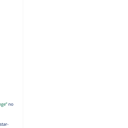
nge”
no
star-