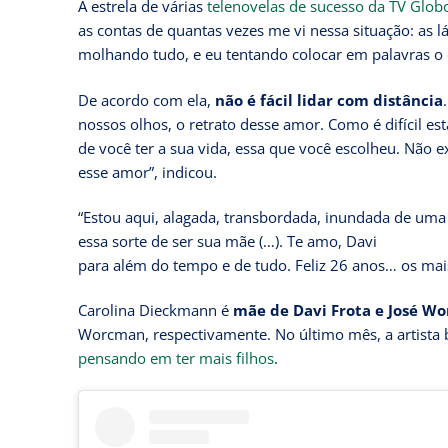
A estrela de várias
telenovelas de sucesso da TV Glob
as contas de quantas vezes me vi nessa situação: as l
molhando tudo, e eu tentando colocar em palavras o q
De acordo com ela,
não é fácil lidar com distância
nossos olhos, o retrato desse amor. Como é difícil 
de você ter a sua vida, essa que você escolheu. Não e
esse amor”, indicou.
“Estou aqui, alagada, transbordada, inundada de uma 
essa sorte de ser sua mãe (…). Te amo, Davi
para além do tempo e de tudo. Feliz 26 anos… os mais 
Carolina Dieckmann é
mãe de Davi Frota e José W
Worcman, respectivamente. No último mês, a artista 
pensando em ter mais filhos
.