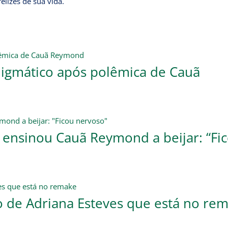
elizes de sua vida.
nigmático após polêmica de Cauã
e ensinou Cauã Reymond a beijar: “Fi
ho de Adriana Esteves que está no re