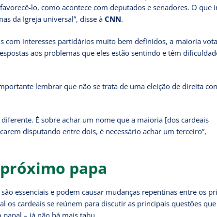
 favorecê-lo, como acontece com deputados e senadores. O que 
s da Igreja universal”, disse à
CNN
.
is com interesses partidários muito bem definidos, a maioria vota
espostas aos problemas que eles estão sentindo e têm dificuldad
 importante lembrar que não se trata de uma eleição de direita con
 diferente. É sobre achar um nome que a maioria [dos cardeais
icarem disputando entre dois, é necessário achar um terceiro”,
a próximo papa
ve são essenciais e podem causar mudanças repentinas entre os pr
al os cardeais se reúnem para discutir as principais questões que
o papal – já não há mais tabu.