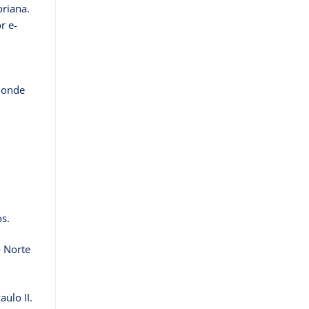
oriana.
r e-
r onde
s.
o Norte
ulo II.