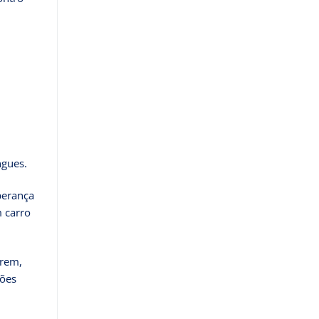
ngues.
perança
m carro
arem,
ções