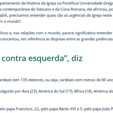
artamento de História da Igreja na Pontifícia Universidade Greg
a contemporânea do Vaticano e da Cúria Romana, ele afirmou, po
bili, precisamos entender quais são as urgências da Igreja neste
om o mundo”.
ólicos e, nas relações com o mundo, parece significativo entende
, acrescentou, em referência às disputas entre as grandes potências
a contra esquerda”, diz
deais tem 135 eleitores, ou seja, cardeais com menos de 80 ano
eguido por Ásia (23), América do Sul (17), África (18), América d
o papa Francisco, 22, pelo papa Bento XVI e 5, pelo papa João Pa