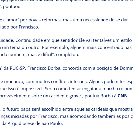
s”, pontuou.
de clamor” por novas reformas, mas uma necessidade de se dar
ciado por Francisco.
dade. Continuidade em que sentido? Ele vai ter talvez um estilo
em um tema ou outro. Por exemplo, alguém mais concentrado nas
nda também, mas é difícil”, completou.
a” da PUC-SP, Francisco Borba, concorda com a posição de Domi
de mudança, com muitos conflitos internos. Alguns podem ter es
que isso é impossível. Seria como tentar engatar a marcha ré nu
e provavelmente sofre um acidente grave”, pontua Borba à
CNN
.
m, o futuro papa será escolhido entre aqueles cardeais que mostr
anças iniciadas por Francisco, mas acomodando também as posi
, da Arquidiocese de São Paulo.