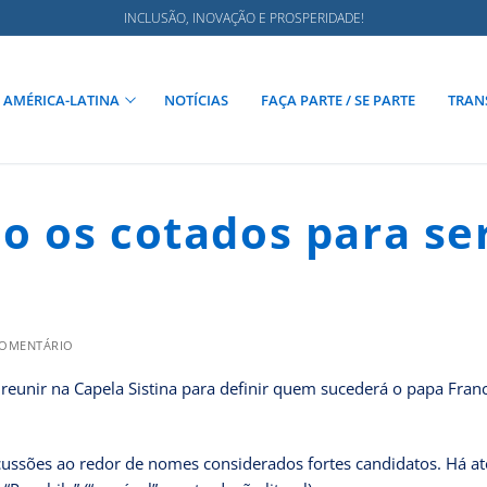
INCLUSÃO, INOVAÇÃO E PROSPERIDADE!
AMÉRICA-LATINA
NOTÍCIAS
FAÇA PARTE / SE PARTE
TRAN
 os cotados para se
COMENTÁRIO
reunir na Capela Sistina para definir quem sucederá o papa Fran
cussões ao redor de nomes considerados fortes candidatos. Há at