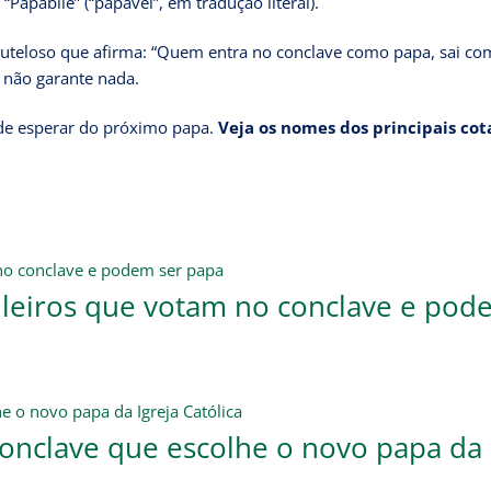
Papabile” (“papável”, em tradução literal).
auteloso que afirma: “Quem entra no conclave como papa, sai c
o não garante nada.
ode esperar do próximo papa.
Veja os nomes dos principais cot
ileiros que votam no conclave e pod
onclave que escolhe o novo papa da