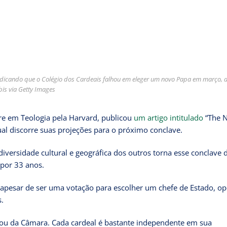
ndicando que o Colégio dos Cardeais falhou em eleger um novo Papa em março, 
bis via Getty Images
stre em Teologia pela Harvard, publicou
um artigo intitulado
“The N
ual discorre suas projeções para o próximo conclave.
versidade cultural e geográfica dos outros torna esse conclave di
 por 33 anos.
, apesar de ser uma votação para escolher um chefe de Estado, o
s.
ou da Câmara. Cada cardeal é bastante independente em sua