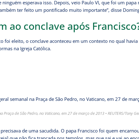
– e ninguém esperava isso. Depois, veio Paulo VI, que foi um papa
e também ter feito um pontificado muito importante”, disse Domin
m ao conclave após Francisco
co foi eleito, o conclave aconteceu em um contexto no qual havi
rmas na Igreja Católica.
 na Praça de São Pedro, no Vaticano, em 27 de março de 2013 • REUTERS/Tony Gen
 precisava de uma sacudida. O papa Francisco foi quem encarnou
eja] que não fica trancada nos templos, mas que sai e vai ao enc