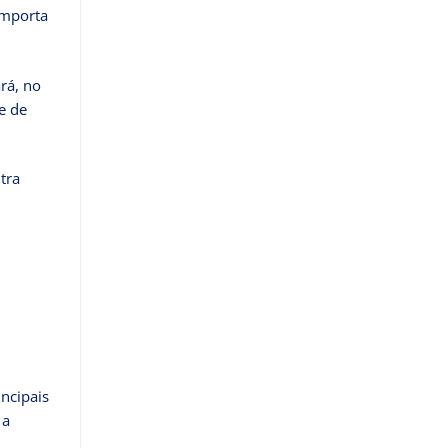
importa
rá, no
e de
tra
incipais
 a