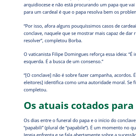
arquidiocese e não está procurando um papa que vai
para um cardeal é que o papa resolva bem os problema
“Por isso, afora alguns pouquíssimos casos de cardea
conclave, naquele que se mostrar mais capaz de dar r
resolver”, completou Borba.
O vaticanista Filipe Domingues reforça essa ideia: “É
esquerda. É a busca de um consenso.”
“[O conclave] não é sobre fazer campanha, acordos. É
eleitores] identifica como uma autoridade moral. Se f
completou.
Os atuais cotados par
Os dias entre o funeral do papa e o início do concla
“papabili” (plural de “papabile”). É um momento no qu
Igreja enfrenta e se fala abertamente sobre a sucessã