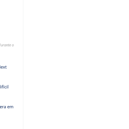
durante o
ext
fícil
pera em