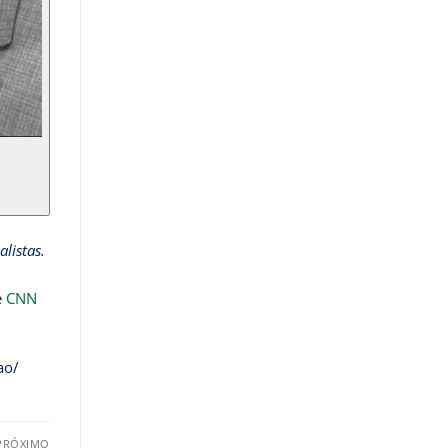
listas.
e
CNN
ao/
PRÓXIMO