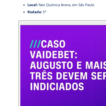
Local:
Neo Química Arena, em São Paulo
Rodada:
5ª