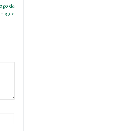
jogo da
League