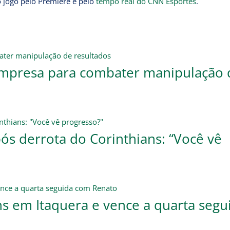
 jogo pelo Premiere e pelo
tempo real do CNN Esportes
.
empresa para combater manipulação 
ós derrota do Corinthians: “Você vê
s em Itaquera e vence a quarta segu