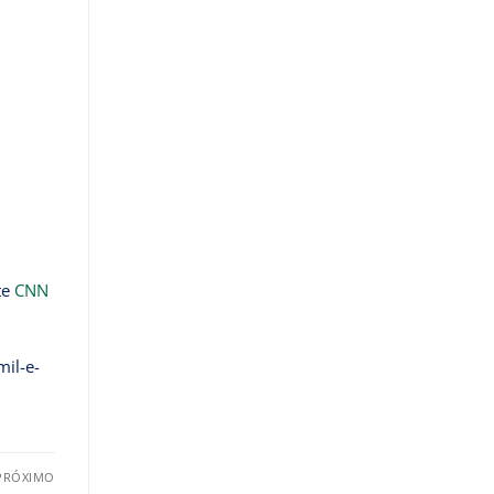
te
CNN
il-e-
PRÓXIMO