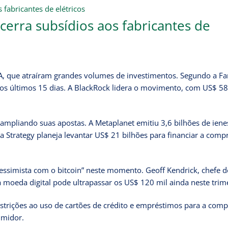
erra subsídios aos fabricantes de
UA, que atraíram grandes volumes de investimentos. Segundo a Fa
nos últimos 15 dias. A BlackRock lidera o movimento, com US$ 58
mpliando suas apostas. A Metaplanet emitiu 3,6 bilhões de ien
 a Strategy planeja levantar US$ 21 bilhões para financiar a comp
 pessimista com o bitcoin” neste momento. Geoff Kendrick, chefe d
a moeda digital pode ultrapassar os US$ 120 mil ainda neste trim
trições ao uso de cartões de crédito e empréstimos para a comp
umidor.