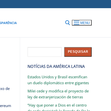
SPARÊNCIA
MENU
Pesquisar
PESQUISAR
NOTÍCIAS DA AMÉRICA LATINA
Estados Unidos y Brasil escenifican
un duelo diplomático entre gigantes
uxo de
Milei cede y modifica el proyecto de
ley de extranjerización de tierras
“Hay que poner a Dios en el centro
thereum
de cada decisión”: la llegada de De la