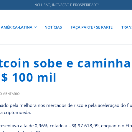
INCLUSÃO, INOVAÇÃO E PROSPERIDADE!
AMÉRICA-LATINA
NOTÍCIAS
FAÇA PARTE / SE PARTE
TRAN
tcoin sobe e caminha
$ 100 mil
COMENTÁRIO
onado pela melhora nos mercados de risco e pela aceleração do fl
da criptomoeda.
 apresentava alta de 0,96%, cotado a US$ 97.618,99, enquanto o E