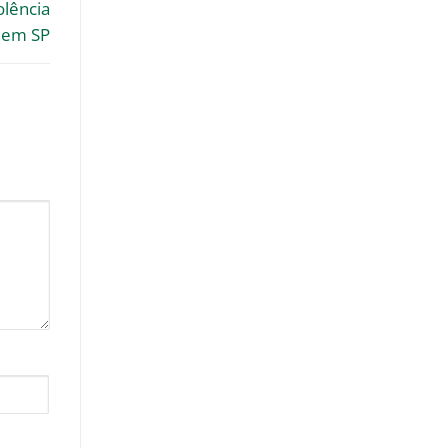
olência
 em SP