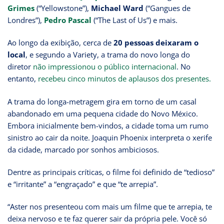
Grimes
(“Yellowstone”),
Michael Ward
(“Gangues de
Londres”),
Pedro Pascal
(“The Last of Us”) e mais.
Ao longo da exibição, cerca de
20 pessoas deixaram o
local
, e segundo a Variety, a trama do novo longa do
diretor
não impressionou o público internacional
. No
entanto,
recebeu cinco minutos de aplausos dos presentes.
A trama do longa-metragem gira em torno de um casal
abandonado em uma pequena cidade do Novo México.
Embora inicialmente bem-vindos, a cidade toma um rumo
sinistro ao cair da noite. Joaquin Phoenix interpreta o xerife
da cidade, marcado por sonhos ambiciosos.
Dentre as principais críticas, o filme foi definido de “tedioso”
e “irritante” a “engraçado” e que “te arrepia”.
“Aster nos presenteou com mais um filme que te arrepia, te
deixa nervoso e te faz querer sair da própria pele. Você só