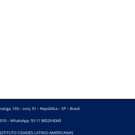
ranga, 103 – conj. 91 – República – SP – Brasil
010 – WhatsApp: 55 11 98529-8345
INSTITUTO CIDADES LATINO-AMERICANAS