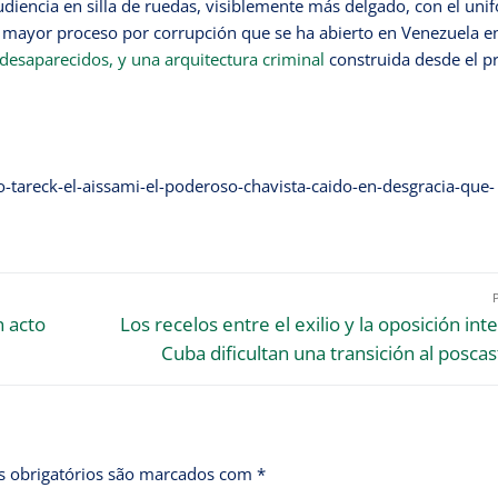
iencia en silla de ruedas, visiblemente más delgado, con el uni
del mayor proceso por corrupción que se ha abierto en Venezuela e
desaparecidos, y una arquitectura criminal
construida desde el p
-tareck-el-aissami-el-poderoso-chavista-caido-en-desgracia-que-
n acto
Los recelos entre el exilio y la oposición int
Cuba dificultan una transición al posca
 obrigatórios são marcados com
*