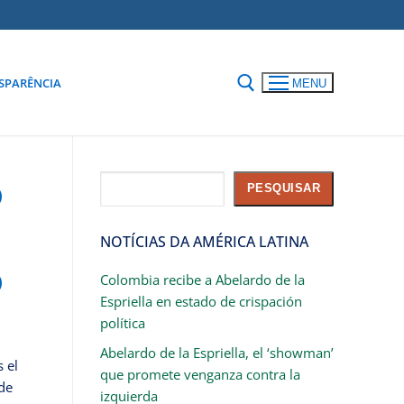
SPARÊNCIA
MENU
o
Pesquisar
PESQUISAR
NOTÍCIAS DA AMÉRICA LATINA
o
Colombia recibe a Abelardo de la
Espriella en estado de crispación
política
Abelardo de la Espriella, el ‘showman’
s el
que promete venganza contra la
de
izquierda