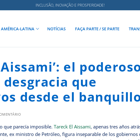
INCLUSÃO, INOVAÇÃO E PROSPERIDADE!
AMÉRICA-LATINA
NOTÍCIAS
FAÇA PARTE / SE PARTE
TRAN
l Aissami’: el poderos
n desgracia que
yos desde el banquill
COMENTÁRIO
o que parecía imposible.
Tareck El Aissami
, apenas tres años atrá
, ex ministro de Petróleo, figura inseparable de los gobiernos 