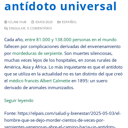
antídoto universal
ICLAM HUB
03/05/2025
ESPAÑOL
SINGULAR: 0 COMENTÁRIO
Cada año,
entre 81.000 y 138.000 personas en el mundo
fallecen por complicaciones derivadas del envenenamiento
por
mordeduras de serpiente
. Son muertes silenciosas,
muchas veces lejos de los hospitales, en zonas rurales de
América, Asia y África. Lo más inquietante es que el antídoto
que se utiliza en la actualidad no es tan distinto del que creó
el
médico francés Albert Calmette
en 1895: un suero
derivado de animales inmunizados.
Seguir leyendo
Fonte: https://elpais.com/salud-y-bienestar/2025-05-03/el-
hombre-que-se-dejo-morder-cientos-de-veces-por-
serpientes-venenosas-abre-el-camino-hacia-un-antidoto-