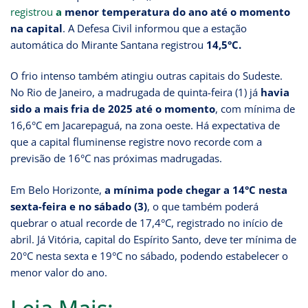
registrou
a
menor temperatura do ano até o momento
na capital
. A Defesa Civil informou que a estação
automática do Mirante Santana registrou
14,5°C.
O frio intenso também atingiu outras capitais do Sudeste.
No Rio de Janeiro, a madrugada de quinta-feira (1) já
havia
sido a mais fria de 2025 até o momento
, com mínima de
16,6°C em Jacarepaguá, na zona oeste. Há expectativa de
que a capital fluminense registre novo recorde com a
previsão de 16°C nas próximas madrugadas.
Em Belo Horizonte,
a mínima pode chegar a 14°C nesta
sexta-feira e no sábado (3)
, o que também poderá
quebrar o atual recorde de 17,4°C, registrado no início de
abril. Já Vitória, capital do Espírito Santo, deve ter mínima de
20°C nesta sexta e 19°C no sábado, podendo estabelecer o
menor valor do ano.
Leia Mais: