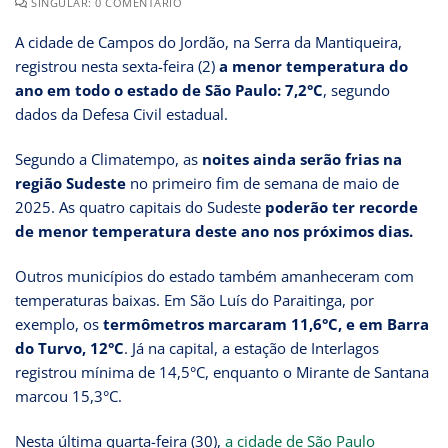
SINGULAR: 0 COMENTÁRIO
A cidade de Campos do Jordão, na Serra da Mantiqueira,
registrou nesta sexta-feira (2)
a menor temperatura do
ano em todo o estado de São Paulo: 7,2°C
, segundo
dados da Defesa Civil estadual.
Segundo a Climatempo,
as
noites ainda serão frias na
região Sudeste
no primeiro fim de semana de maio de
2025. As quatro capitais do Sudeste
poderão ter recorde
de menor temperatura deste ano nos próximos dias.
Outros municípios do estado também amanheceram com
temperaturas baixas. Em São Luís do Paraitinga, por
exemplo, os
termômetros marcaram 11,6°C, e em Barra
do Turvo, 12°C
. Já na capital, a estação de Interlagos
registrou mínima de 14,5°C, enquanto o Mirante de Santana
marcou 15,3°C.
Nesta última quarta-feira (30),
a cidade de São Paulo