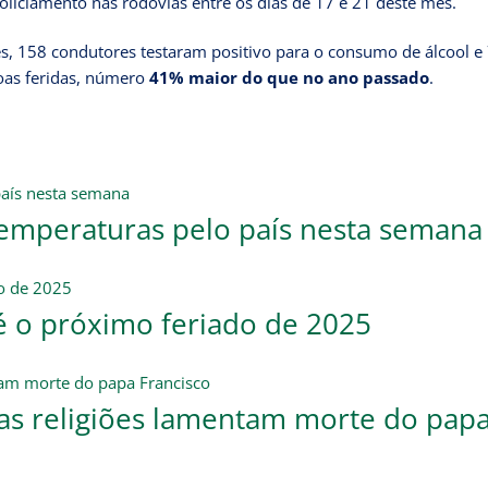
oliciamento nas rodovias entre os dias de 17 e 21 deste mês.
ões, 158 condutores testaram positivo para o consumo de álcool e
oas feridas, número
41% maior do que no ano passado
.
temperaturas pelo país nesta semana
 é o próximo feriado de 2025
ras religiões lamentam morte do pap