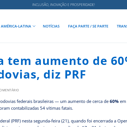
INCLUSÃO, INOVAÇÃO E PROSPERIDADE!
AMÉRICA-LATINA
NOTÍCIAS
FAÇA PARTE / SE PARTE
TRAN
oa tem aumento de 6
ovias, diz PRF
COMENTÁRIO
odovias federais brasileiras — um aumento de cerca de
60%
em
am contabilizadas 54 vítimas fatais.
eral (PRF) nesta segunda-feira (21), quando foi encerrada a Opera