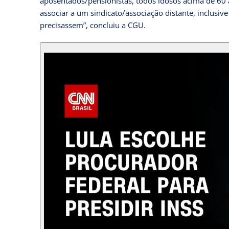
aposentados/pensionistas, todos idosos acima de 60 
associar a um sindicato/associação distante, inclusiv
precisassem”, concluiu a CGU.