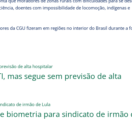
onta que moradores de zonas rurais com dificuldades para se des
ciência, doentes com impossibilidade de locomoção, indígenas e
res da CGU fizeram em regiões no interior do Brasil durante a f
TI, mas segue sem previsão de alta
e biometria para sindicato de irmão