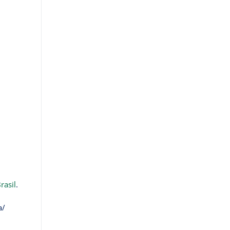
rasil
.
a/