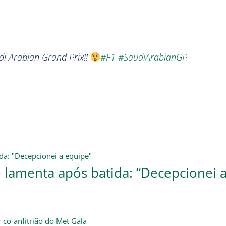
audi Arabian Grand Prix!!
#F1
#SaudiArabianGP
 lamenta após batida: “Decepcionei 