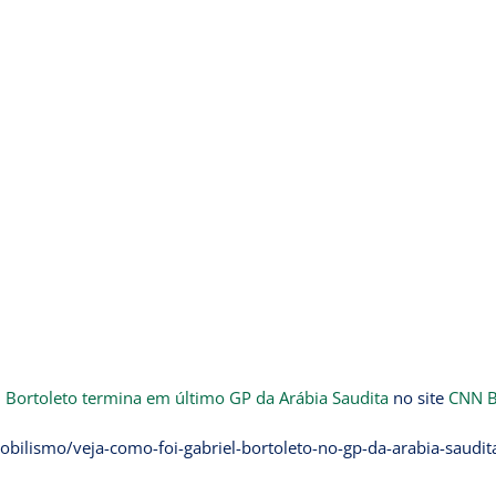
l Bortoleto termina em último GP da Arábia Saudita
no site
CNN B
bilismo/veja-como-foi-gabriel-bortoleto-no-gp-da-arabia-saudit