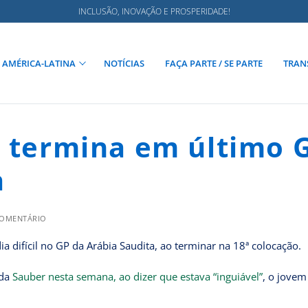
INCLUSÃO, INOVAÇÃO E PROSPERIDADE!
AMÉRICA-LATINA
NOTÍCIAS
FAÇA PARTE / SE PARTE
TRAN
o termina em último 
a
COMENTÁRIO
a difícil no GP da Arábia Saudita, ao terminar na 18ª colocação.
 da
Sauber nesta semana, ao dizer que estava “inguiável”
, o jovem