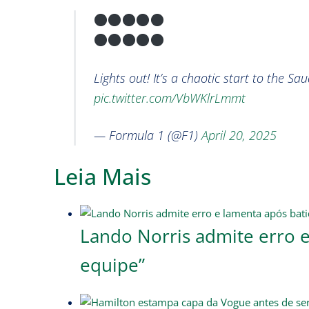
Lights out! It’s a chaotic start to the S
pic.twitter.com/VbWKlrLmmt
— Formula 1 (@F1)
April 20, 2025
Leia Mais
Lando Norris admite erro e
equipe”