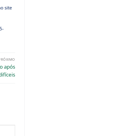
o site
5-
PRÓXIMO
ão após
ifíceis