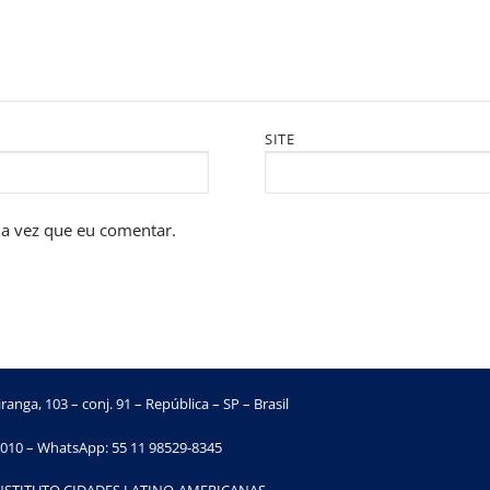
SITE
a vez que eu comentar.
ranga, 103 – conj. 91 – República – SP – Brasil
010 – WhatsApp: 55 11 98529-8345