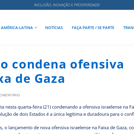
INCLUSÃO, INOVAÇÃO E PROSPERIDADE!
AMÉRICA-LATINA
NOTÍCIAS
FAÇA PARTE / SE PARTE
TRAN
ro condena ofensiva
ixa de Gaza
COMENTÁRIO
ta nesta quarta-feira (21) condenando a ofensiva israelense na Fa
ução de dois Estados é a única legítima e duradoura para o confl
s, o lançamento de nova ofensiva israelense na Faixa de Gaza, c