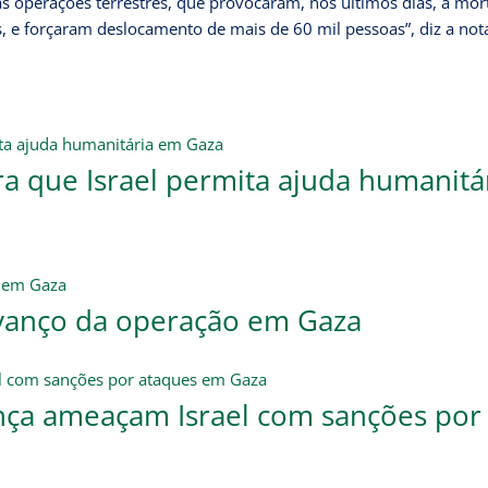
s operações terrestres, que provocaram, nos últimos dias, a mor
s, e forçaram deslocamento de mais de 60 mil pessoas”, diz a not
ra que Israel permita ajuda humanitá
 avanço da operação em Gaza
nça ameaçam Israel com sanções por