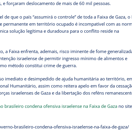
s, e forçaram deslocamento de mais de 60 mil pessoas.
l de que o país “assumirá o controle” de toda a Faixa de Gaza, o 
de permanente em território ocupado é incompatível com as nor
 única solução legítima e duradoura para o conflito reside na
, a Faixa enfrenta, ademais, risco iminente de fome generalizad
ntenção israelense de permitir ingresso mínimo de alimentos e
mo método constitui crime de guerra.
sso imediato e desimpedido de ajuda humanitária ao território, e
ional Humanitário, assim como reitera apelo em favor da cessaçã
orças israelenses de Gaza e da libertação dos reféns remanescent
o brasileiro condena ofensiva israelense na Faixa de Gaza
no sit
verno-brasileiro-condena-ofensiva-israelense-na-faixa-de-gaza/