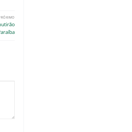
PRÓXIMO
utirão
Paraíba