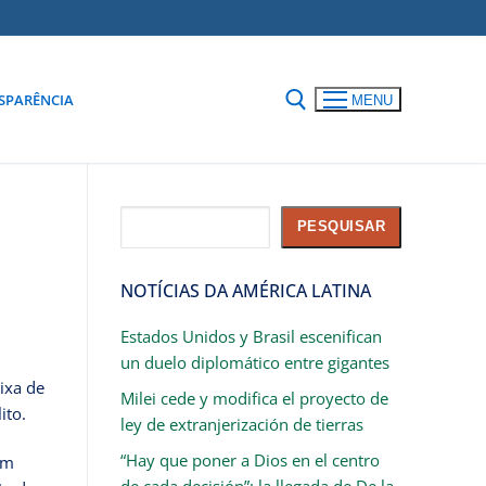
SPARÊNCIA
MENU
Pesquisar
PESQUISAR
NOTÍCIAS DA AMÉRICA LATINA
Estados Unidos y Brasil escenifican
un duelo diplomático entre gigantes
ixa de
Milei cede y modifica el proyecto de
ito.
ley de extranjerización de tierras
“Hay que poner a Dios en el centro
om
de cada decisión”: la llegada de De la