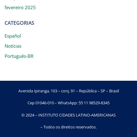
fevereiro 2025
CATEGORIAS
Español
Notícias
Português-BR
Avenida Ipiranga, 103 – conj. 91 – República – SP – Brasil
Cep 01046-010 – WhatsApp: 55 11 98529-8345
© 2024 – INSTITUTO CIDADES LATINO-AMERICANAS
– Todos os direitos reservados.​