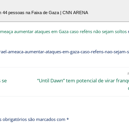
am 44 pessoas na Faixa de Gaza | CNN ARENA
 ameaça aumentar ataques em Gaza caso reféns não sejam soltos
n
israel-ameaca-aumentar-ataques-em-gaza-caso-refens-nao-sejam-s
s se
“Until Dawn” tem potencial de virar franqu
 obrigatórios são marcados com
*