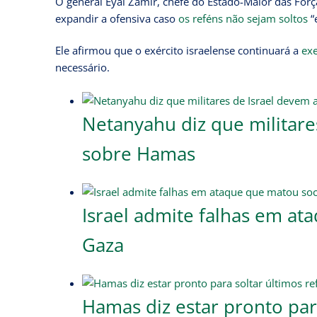
O general Eyal Zamir, chefe do Estado-Maior das Forç
expandir a ofensiva caso
os reféns não sejam soltos
“
Ele afirmou que o exército israelense continuará a
exe
necessário.
Netanyahu diz que militar
sobre Hamas
Israel admite falhas em at
Gaza
Hamas diz estar pronto par