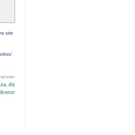
o site
oltos/
PRÓXIMO
ia, diz
diretor