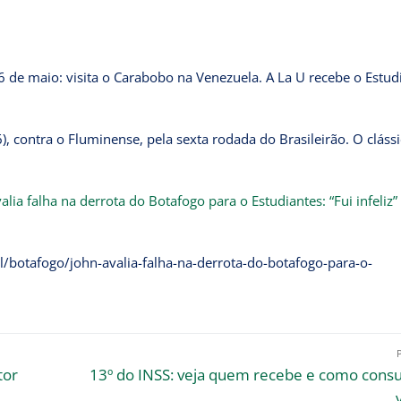
6 de maio: visita o Carabobo na Venezuela. A La U recebe o Estud
contra o Fluminense, pela sexta rodada do Brasileirão. O clássi
alia falha na derrota do Botafogo para o Estudiantes: “Fui infeliz”
l/botafogo/john-avalia-falha-na-derrota-do-botafogo-para-o-
tor
13º do INSS: veja quem recebe e como consu