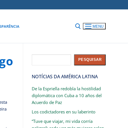
SPARÊNCIA
MENU
ogo
Pesquisar
PESQUISAR
NOTÍCIAS DA AMÉRICA LATINA
De la Espriella redobla la hostilidad
diplomática con Cuba a 10 años del
esta
Acuerdo de Paz
eira
Los codictadores en su laberinto
“Tuve que viajar, mi vida corría
peligro”: cada vez más mujeres salen