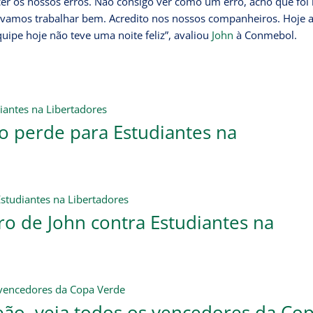
cer os nossos erros. Não consigo ver como um erro, acho que foi
 vamos trabalhar bem. Acredito nos nossos companheiros. Hoje a
uipe hoje não teve uma noite feliz”, avaliou
John
à Conmebol.
go perde para Estudiantes na
ro de John contra Estudiantes na
o, veja todos os vencedores da Co