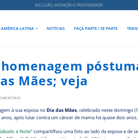
INCLUSÃO, INOVAÇÃO E PROSPERIDADE!
AMÉRICA-LATINA
NOTÍCIAS
FAÇA PARTE / SE PARTE
TRAN
az homenagem póstum
das Mães; veja
COMENTÁRIO
agem à sua esposa no
Dia das Mães
, celebrado neste domingo (1
anos, após lutar contra um câncer de mama há quase dois anos.
Sábado à Noite”
compartilhou uma foto ao lado da esposa e de s