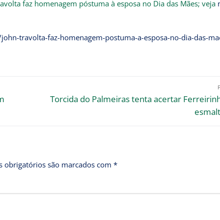
ravolta faz homenagem póstuma à esposa no Dia das Mães; veja
n
o/john-travolta-faz-homenagem-postuma-a-esposa-no-dia-das-ma
am
Torcida do Palmeiras tenta acertar Ferreiri
esmalt
 obrigatórios são marcados com
*