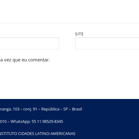
SITE
a vez que eu comentar.
ranga, 103 – conj. 91 – República – SP – Brasil
010 – WhatsApp: 55 11 98529-8345
INSTITUTO CIDADES LATINO-AMERICANAS