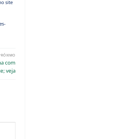
o site
es-
PRÓXIMO
nha com
e; veja