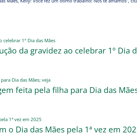
a das Mães, Kelly! Você fez um ótimo trabalho! Nós te amamos”, ci
ução da gravidez ao celebrar 1º Dia 
em feita pela filha para Dia das Mães
am o Dia das Mães pela 1ª vez em 202