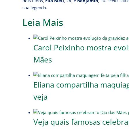
dois filhos,
Ella Bleu
, 24, e
Benjamin
, 14. “Feliz Di
sua legenda.
Leia Mais
Carol Peixinho mostra evol
Mães
Eliana compartilha maquiag
veja
Veja quais famosas celebr