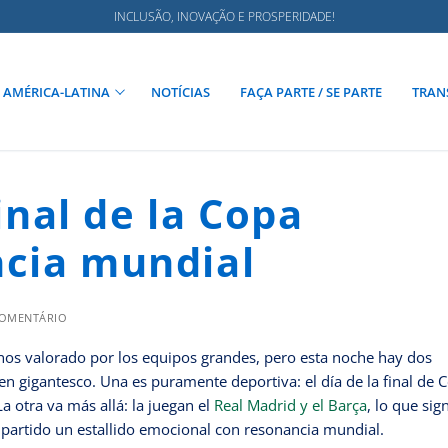
INCLUSÃO, INOVAÇÃO E PROSPERIDADE!
AMÉRICA-LATINA
NOTÍCIAS
FAÇA PARTE / SE PARTE
TRAN
final de la Copa
ncia mundial
COMENTÁRIO
 menos valorado por los equipos grandes, pero esta noche hay dos
n gigantesco. Una es puramente deportiva: el día de la final de 
La otra va más allá: la juegan el
Real Madrid y el Barça
, lo que sign
 partido un estallido emocional con resonancia mundial.