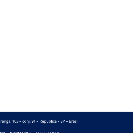
ranga, 103 – conj. 91 – República – SP – Brasil
010 – WhatsApp: 55 11 98529-8345