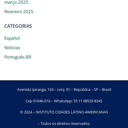
março 2025
fevereiro 2025
CATEGORIAS
Español
Notícias
Português-BR
Avenida Ipiranga, 103 – conj. 91 – República – SP – Brasil
Cep 01046-010 – WhatsApp: 55 11 98529-8345
© 2024 – INSTITUTO CIDADES LATINO-AMERICANAS
– Todos os direitos reservados.​