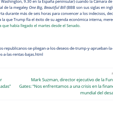
e Washington, 9.30 en la España peninsular) cuando la Cámara de
sal de la megaley
One Big, Beautiful Bill
(BBB son sus siglas en ingl
rta durante más de seis horas para convencer a los indecisos, de
a la que Trump fía el éxito de su agenda económica interna, mere
la que había llegado el martes desde el Senado.
os-republicanos-se-pliegan-a-los-deseos-de-trump-y-aprueban-la-
s-a-las-rentas-bajas.html
r
Mark Suzman, director ejecutivo de la Fu
dadas”
Gates: “Nos enfrentamos a una crisis en la finan
mundial del desa