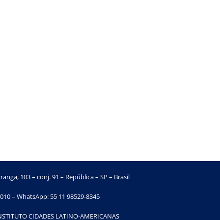
ranga, 103 – conj. 91 – República – SP – Brasil
010 – WhatsApp: 55 11 98529-8345
INSTITUTO CIDADES LATINO-AMERICANAS