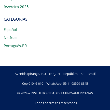
fevereiro 2025
CATEGORIAS
Español
Notícias
Português-BR
Avenida Ipiranga, 103 – conj. 91 – República – SP – Brasil
Cep 01046-010 – WhatsApp: 55 11 98529-8345
© 2024 – INSTITUTO CIDADES LATINO-AMERICANAS
– Todos os direitos reservados.​