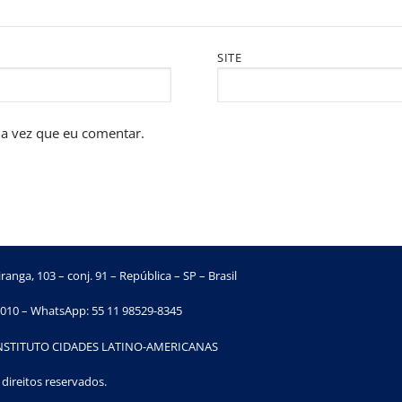
SITE
a vez que eu comentar.
ranga, 103 – conj. 91 – República – SP – Brasil
010 – WhatsApp: 55 11 98529-8345
INSTITUTO CIDADES LATINO-AMERICANAS
direitos reservados.​