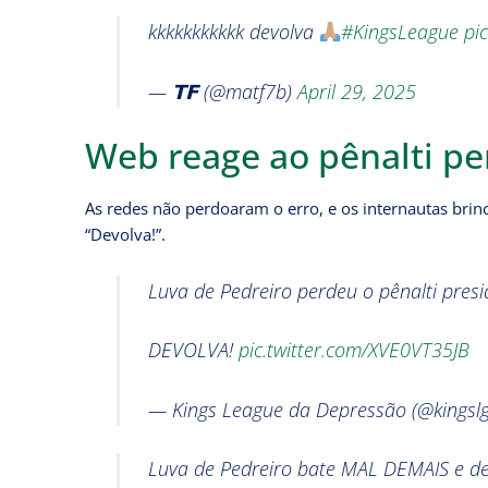
kkkkkkkkkkk devolva
#KingsLeague
pi
— 𝗧𝗙 (@matf7b)
April 29, 2025
Web reage ao pênalti pe
As redes não perdoaram o erro, e os internautas brin
“Devolva!”.
Luva de Pedreiro perdeu o pênalti presi
DEVOLVA!
pic.twitter.com/XVE0VT35JB
— Kings League da Depressão (@kingsl
Luva de Pedreiro bate MAL DEMAIS e de