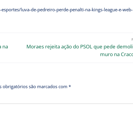
-esportes/luva-de-pedreiro-perde-penalti-na-kings-league-e-web-
a na
Moraes rejeita ação do PSOL que pede demoli
muro na Craco
 obrigatórios são marcados com
*