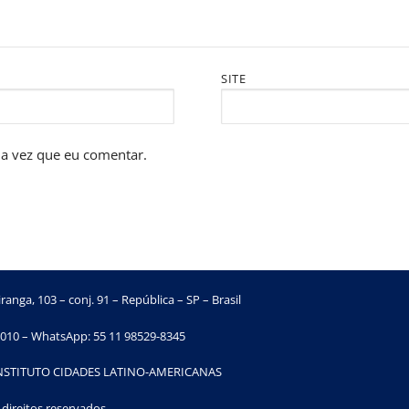
SITE
a vez que eu comentar.
ranga, 103 – conj. 91 – República – SP – Brasil
010 – WhatsApp: 55 11 98529-8345
INSTITUTO CIDADES LATINO-AMERICANAS
direitos reservados.​