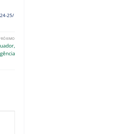
024-25/
PRÓXIMO
quador,
agência