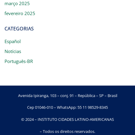
março 2025
fevereiro 2025
CATEGORIAS
Español
Notícias
Português-BR
Avenida Ipiranga, 103 – conj. 91 – República – SP – Brasil
Cep 01046-010 – WhatsApp: 55 11 98529-8345
© 2024 – INSTITUTO CIDADES LATINO-AMERICANAS
– Todos os direitos reservados.​