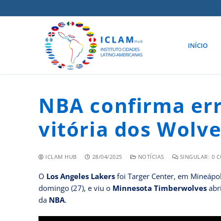
INÍCIO
NBA confirma er
vitória dos Wolve
ICLAM HUB
28/04/2025
NOTÍCIAS
SINGULAR: 0 
O
Los Angeles Lakers
foi Targer Center, em Mineápol
domingo (27), e viu o
Minnesota Timberwolves
abri
da
NBA
.