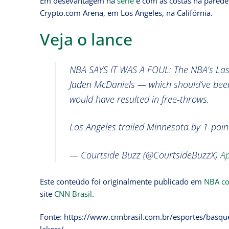
Em desevantagem na
série
e com as costas na parede,
Crypto.com Arena, em Los Angeles, na Califórnia.
Veja o lance
NBA SAYS IT WAS A FOUL: The NBA’s Last
Jaden McDaniels — which should’ve been
would have resulted in free-throws.
Los Angeles trailed Minnesota by 1-poin
— Courtside Buzz (@CourtsideBuzzX)
Ap
Este conteúdo foi originalmente publicado em
NBA co
site
CNN Brasil
.
Fonte: https://www.cnnbrasil.com.br/esportes/basqu