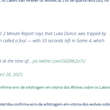
 os Lakers vão receber os Wolves às 23h de quarta-feira (30), na
 2 Minute Report says that Luka Doncic was tripped by
 called a foul — with 33 seconds left in Game 4, which
t at the time of…
pic.twitter.com/GliDWt2o7U
ril 28, 2025
nfirma erro de arbitragem em vitória dos Wolves sobre os Laker
ete/nba-confirma-erro-de-arbitragem-em-vitoria-dos-wolves-sobr