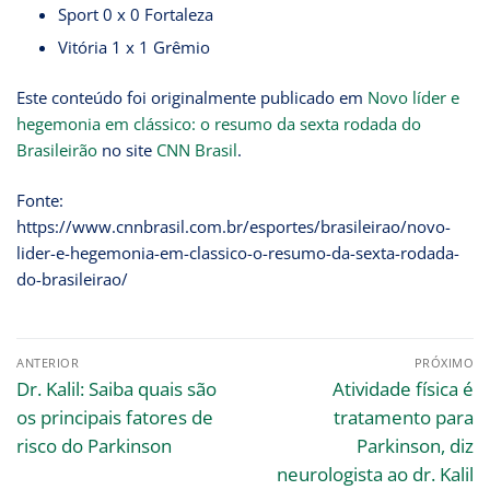
Sport 0 x 0 Fortaleza
Vitória 1 x 1 Grêmio
Este conteúdo foi originalmente publicado em
Novo líder e
hegemonia em clássico: o resumo da sexta rodada do
Brasileirão
no site
CNN Brasil
.
Fonte:
https://www.cnnbrasil.com.br/esportes/brasileirao/novo-
lider-e-hegemonia-em-classico-o-resumo-da-sexta-rodada-
do-brasileirao/
ANTERIOR
PRÓXIMO
Dr. Kalil: Saiba quais são
Atividade física é
os principais fatores de
tratamento para
risco do Parkinson
Parkinson, diz
neurologista ao dr. Kalil