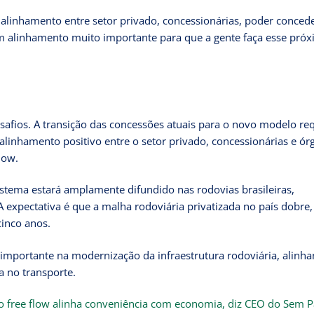
 alinhamento entre setor privado, concessionárias, poder conced
m alinhamento muito importante para que a gente faça esse pró
esafios. A transição das concessões atuais para o novo modelo re
 alinhamento positivo entre o setor privado, concessionárias e ór
low.
istema estará amplamente difundido nas rodovias brasileiras,
 expectativa é que a malha rodoviária privatizada no país dobre,
cinco anos.
 importante na modernização da infraestrutura rodoviária, alinh
a no transporte.
o free flow alinha conveniência com economia, diz CEO do Sem P