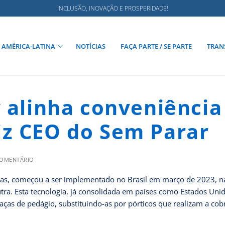
INCLUSÃO, INOVAÇÃO E PROSPERIDADE!
AMÉRICA-LATINA
NOTÍCIAS
FAÇA PARTE / SE PARTE
TRAN
w alinha conveniência
iz CEO do Sem Parar
COMENTÁRIO
vias, começou a ser implementado no Brasil em março de 2023, n
utra. Esta tecnologia, já consolidada em países como Estados Uni
raças de pedágio, substituindo-as por pórticos que realizam a co