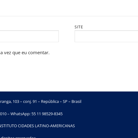
SITE
a vez que eu comentar.
ranga, 103 – conj. 91 – República – SP – Brasil
010 – WhatsApp: 55 11 98529-8345
INSTITUTO CIDADES LATINO-AMERICANAS
direitos reservados.​