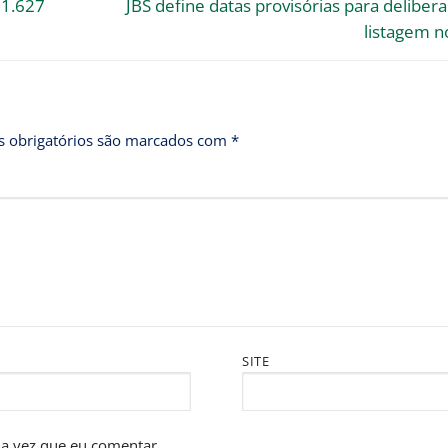
 1.627
JBS define datas provisórias para deliber
listagem n
 obrigatórios são marcados com
*
SITE
a vez que eu comentar.