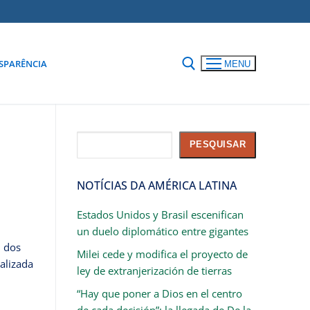
SPARÊNCIA
MENU
Pesquisar
PESQUISAR
NOTÍCIAS DA AMÉRICA LATINA
Estados Unidos y Brasil escenifican
un duelo diplomático entre gigantes
l dos
Milei cede y modifica el proyecto de
alizada
ley de extranjerización de tierras
“Hay que poner a Dios en el centro
de cada decisión”: la llegada de De la