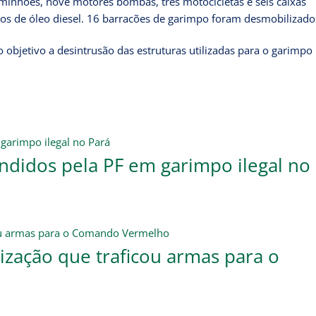
 caminhões, nove motores bombas, três motocicletas e seis caixas
os de óleo diesel. 16 barracões de garimpo foram desmobilizado
bjetivo a desintrusão das estruturas utilizadas para o garimpo i
ndidos pela PF em garimpo ilegal no
zação que traficou armas para o