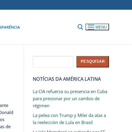
SPARÊNCIA
MENU
Pesquisar
PESQUISAR
NOTÍCIAS DA AMÉRICA LATINA
La CIA refuerza su presencia en Cuba
para presionar por un cambio de
ante
régimen
 Donald
La pelea con Trump y Milei da alas a
los
la reelección de Lula en Brasil
zas de
La ‘ola Mamdani’ se extiende por EE