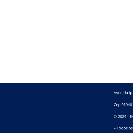
Avenida Ipi
Cep 01046-
© 2024 – 
– Todos os 