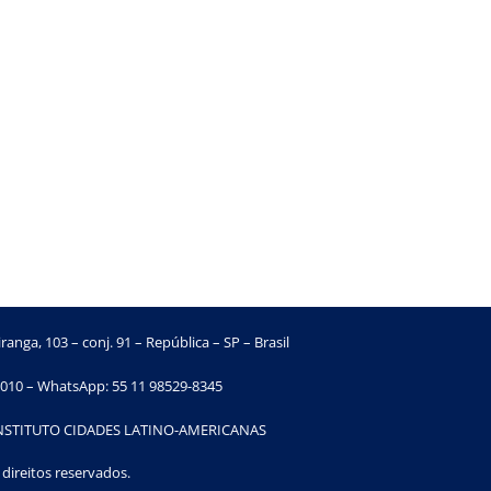
ranga, 103 – conj. 91 – República – SP – Brasil
010 – WhatsApp: 55 11 98529-8345
INSTITUTO CIDADES LATINO-AMERICANAS
direitos reservados.​