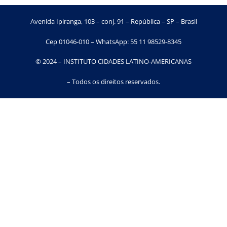
Avenida Ipiranga, 103 – conj. 91 – República – SP – Brasil
Cep 01046-010 – WhatsApp: 55 11 98529-8345
© 2024 – INSTITUTO CIDADES LATINO-AMERICANAS
– Todos os direitos reservados.​