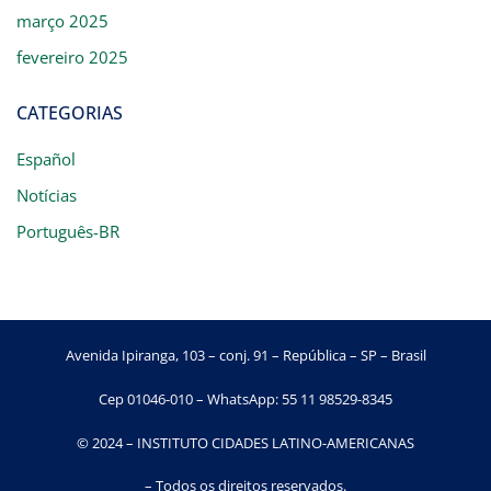
março 2025
fevereiro 2025
CATEGORIAS
Español
Notícias
Português-BR
Avenida Ipiranga, 103 – conj. 91 – República – SP – Brasil
Cep 01046-010 – WhatsApp: 55 11 98529-8345
© 2024 – INSTITUTO CIDADES LATINO-AMERICANAS
– Todos os direitos reservados.​