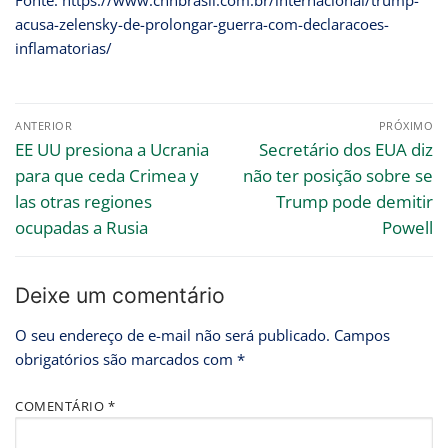
Fonte: https://www.cnnbrasil.com.br/internacional/trump-
acusa-zelensky-de-prolongar-guerra-com-declaracoes-
inflamatorias/
ANTERIOR
PRÓXIMO
EE UU presiona a Ucrania
Secretário dos EUA diz
para que ceda Crimea y
não ter posição sobre se
las otras regiones
Trump pode demitir
ocupadas a Rusia
Powell
Deixe um comentário
O seu endereço de e-mail não será publicado.
Campos
obrigatórios são marcados com
*
COMENTÁRIO
*