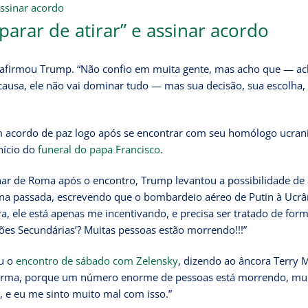
arar de atirar” e assinar acordo
, afirmou Trump. “Não confio em muita gente, mas acho que — a
causa, ele não vai dominar tudo — mas sua decisão, sua escolha, 
m acordo de paz logo após se encontrar com seu homólogo ucran
nício do
funeral do papa Francisco
.
nar de Roma após o encontro, Trump levantou a possibilidade de 
na passada, escrevendo que o bombardeio aéreo de Putin à Ucrâ
ra, ele está apenas me incentivando, e precisa ser tratado de for
ções Secundárias’? Muitas pessoas estão morrendo!!!”
ou o
encontro de sábado com Zelensky
, dizendo ao âncora Terry 
orma, porque um número enorme de pessoas está morrendo, mui
 e eu me sinto muito mal com isso.”