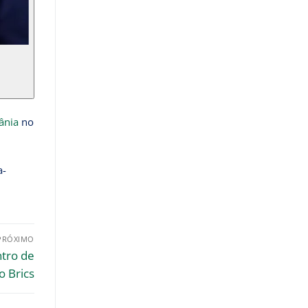
ânia
no
a-
PRÓXIMO
ntro de
o Brics