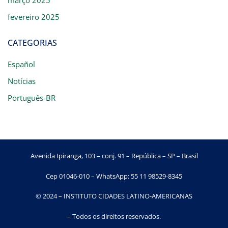
março 2025
fevereiro 2025
CATEGORIAS
Español
Notícias
Português-BR
Avenida Ipiranga, 103 – conj. 91 – República – SP – Brasil
Cep 01046-010 – WhatsApp: 55 11 98529-8345
© 2024 – INSTITUTO CIDADES LATINO-AMERICANAS
– Todos os direitos reservados.​