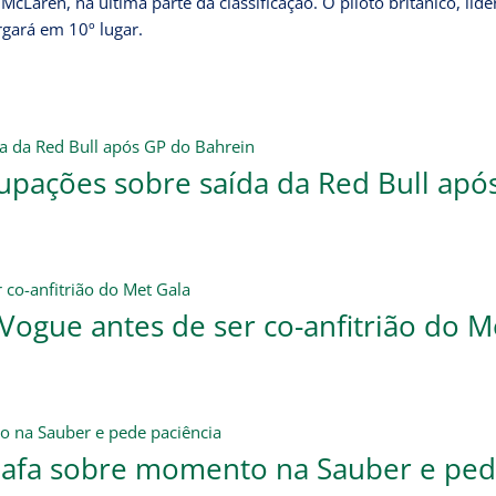
cLaren, na última parte da classificação. O piloto britânico, líde
rgará em 10º lugar.
upações sobre saída da Red Bull apó
ogue antes de ser co-anfitrião do M
bafa sobre momento na Sauber e pe