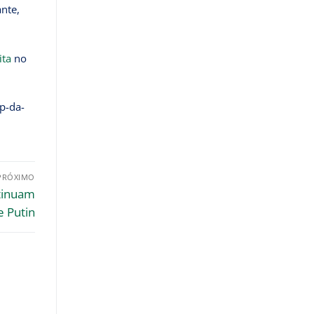
nte,
ita
no
p-da-
PRÓXIMO
tinuam
e Putin