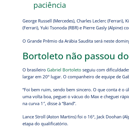
paciência
George Russell (Mercedes), Charles Leclerc (Ferrari), K
(Ferrari), Yuki Tsonoda (RBR) e Pierre Gasly (Alpine)
O Grande Prêmio da Arábia Saudita será neste domingo 
Bortoleto não passou d
O brasileiro
Gabriel Bortoleto
seguiu com dificuldades 
largar em 20º lugar. O companheiro de equipe de Gabr
“Foi bem ruim, sendo bem sincero. O que conta é o úl
uma volta boa, peguei o vácuo do Max e cheguei rápido
na curva 1″, disse à “Band”.
Lance Stroll (Aston Martins) foi o 16º, Jack Doohan (
etapa do qualificatório.