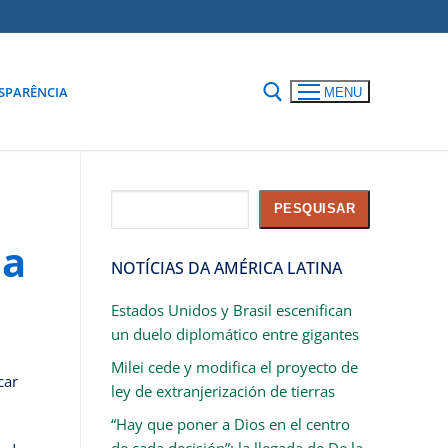
SPARÊNCIA
MENU
Pesquisar
PESQUISAR
ta
NOTÍCIAS DA AMÉRICA LATINA
Estados Unidos y Brasil escenifican
un duelo diplomático entre gigantes
Milei cede y modifica el proyecto de
car
ley de extranjerización de tierras
“Hay que poner a Dios en el centro
de cada decisión”: la llegada de De la