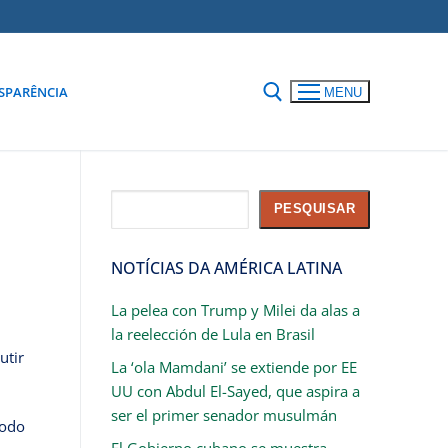
SPARÊNCIA
MENU
Pesquisar
PESQUISAR
NOTÍCIAS DA AMÉRICA LATINA
La pelea con Trump y Milei da alas a
la reelección de Lula en Brasil
utir
La ‘ola Mamdani’ se extiende por EE
UU con Abdul El-Sayed, que aspira a
ser el primer senador musulmán
íodo
El Gobierno cubano se muestra