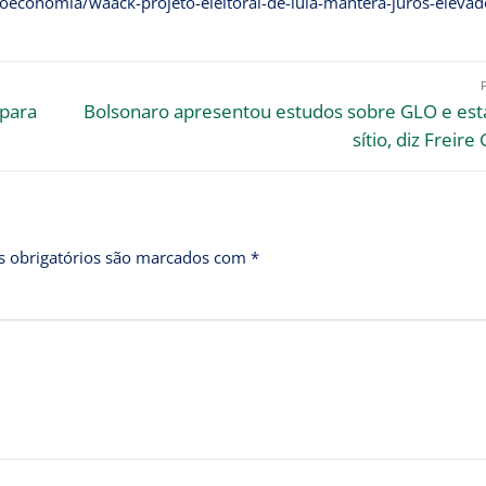
economia/waack-projeto-eleitoral-de-lula-mantera-juros-elevad
 para
Bolsonaro apresentou estudos sobre GLO e est
sítio, diz Freir
 obrigatórios são marcados com
*