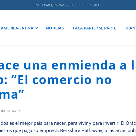
INCLUSÃO, INOVAÇÃO E PROSPERIDADE!
AMÉRICA-LATINA
NOTÍCIAS
FAÇA PARTE / SE PARTE
TRAN
ace una enmienda a l
: “El comercio no
rma”
COMENTÁRIO
s es el mejor país para nacer, para vivir y para invertir. El Orá
stos que paga su empresa, Berkshire Hathaway, a las arcas públ