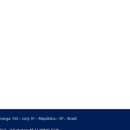
ranga, 103 – conj. 91 – República – SP – Brasil
010 – WhatsApp: 55 11 98529-8345